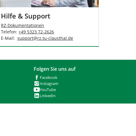
Hilfe & Support
RZ-Dokumentationen
Telefon:
+49 5323 72-2626
E-Mail:
support
@
rz.tu-clausthal
.
de
Folgen Sie uns auf
Facebook
Instagram
YouTube
LinkedIn