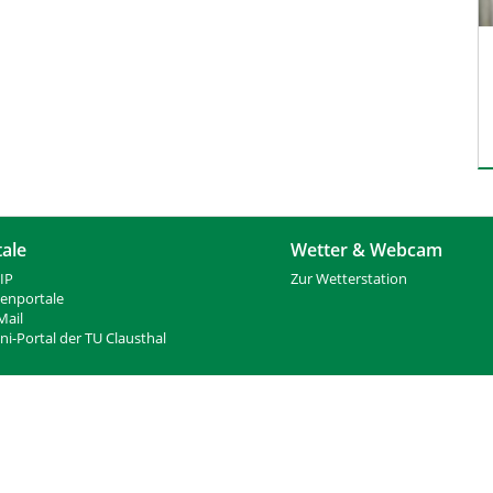
tale
Wetter & Webcam
IP
Zur Wetterstation
ienportale
ail
i-Portal der TU Clausthal