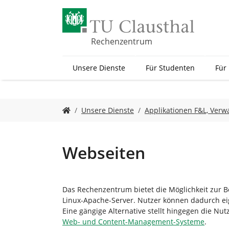
Z
u
m
H
Rechenzentrum
a
u
Unsere Dienste
Für Studenten
Für
p
t
i
n
S
Unsere Dienste
Applikationen F&L, Verw
h
i
a
e
l
s
t
i
Webseiten
s
n
p
d
r
h
i
i
Das Rechenzentrum bietet die Möglichkeit zur B
n
e
Linux-Apache-Server. Nutzer können dadurch ei
g
r
Eine gängige Alternative stellt hingegen die Nu
e
:
Web- und Content-Management-Systeme
.