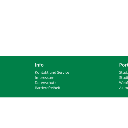
n
Info
Por
Kontakt und Service
Stud.
Impressum
Stud
Datenschutz
WebM
Barrierefreiheit
Alumn