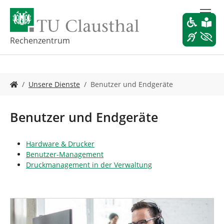
Z
u
m
H
Rechenzentrum
a
u
p
S
t
Unsere Dienste
Benutzer und Endgeräte
i
i
e
n
s
h
Benutzer und Endgeräte
i
a
n
l
d
t
Hardware & Drucker
h
s
Benutzer-Management
i
p
Druckmanagement in der Verwaltung
e
r
r
i
:
n
g
e