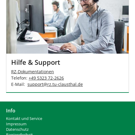
n
Hilfe & Support
RZ-Dokumentationen
Telefon:
+49 5323 72-2626
E-Mail:
support
@
rz.tu-clausthal
.
de
Info
Kontakt und Service
Impressum
Datenschutz
Barrierefreiheit