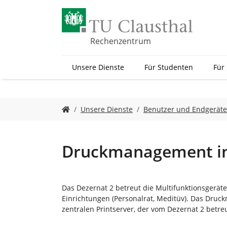
Z
u
m
H
Rechenzentrum
a
u
Unsere Dienste
Für Studenten
Für
p
t
i
n
S
Unsere Dienste
Benutzer und Endgeräte
h
i
a
e
l
s
t
i
Druckmanagement in
s
n
p
d
r
h
i
i
Das Dezernat 2 betreut die Multifunktionsgerät
n
e
Einrichtungen (Personalrat, Meditüv). Das Druc
g
r
zentralen Printserver, der vom Dezernat 2 betreu
e
: