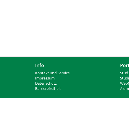
n
Info
Por
Kontakt und Service
Stud.
Impressum
Stud
Datenschutz
WebM
Barrierefreiheit
Alumn