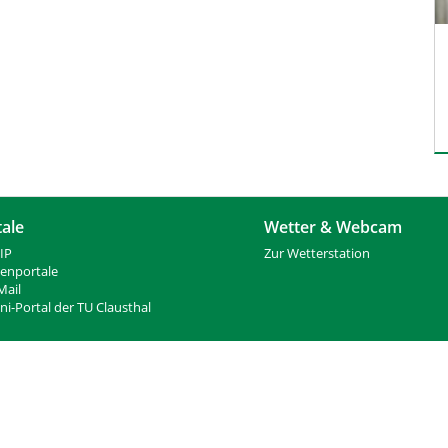
tale
Wetter & Webcam
IP
Zur Wetterstation
ienportale
ail
i-Portal der TU Clausthal