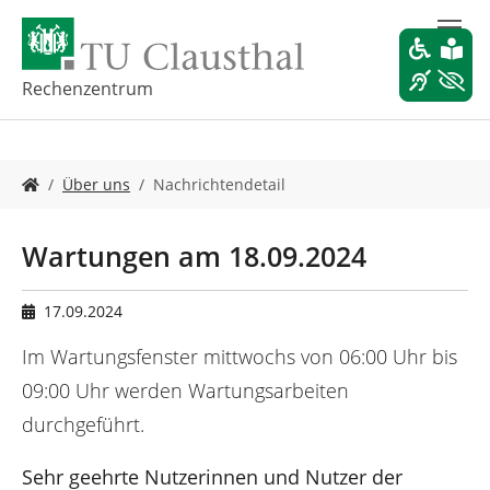
Z
u
m
H
Rechenzentrum
a
u
p
S
t
Über uns
Nachrichtendetail
i
i
e
n
s
h
Wartungen am 18.09.2024
i
a
n
l
d
t
17.09.2024
h
s
i
Im Wartungsfenster mittwochs von 06:00 Uhr bis
p
e
r
09:00 Uhr werden Wartungsarbeiten
r
i
durchgeführt.
:
n
g
e
Sehr geehrte Nutzerinnen und Nutzer der