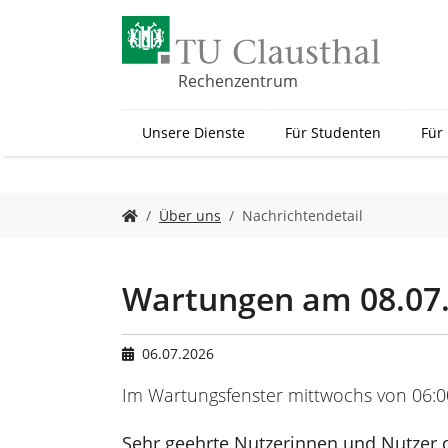
Z
u
m
H
Rechenzentrum
a
u
Unsere Dienste
Für Studenten
Für
p
t
i
n
S
Über uns
Nachrichtendetail
h
i
a
e
l
s
t
i
Wartungen am 08.07
s
n
p
d
r
h
06.07.2026
i
i
n
e
Im Wartungsfenster mittwochs von 06:0
g
r
e
:
Sehr geehrte Nutzerinnen und Nutzer 