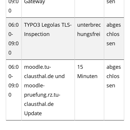
09:0
Gateway
sen
0
06:0
TYPO3 Legolas TLS-
unterbrec
abges
0-
Inspection
hungsfrei
chlos
09:0
sen
0
06:0
moodle.tu-
15
abges
0-
clausthal.de und
Minuten
chlos
09:0
moodle-
sen
0
pruefung.rz.tu-
clausthal.de
Update