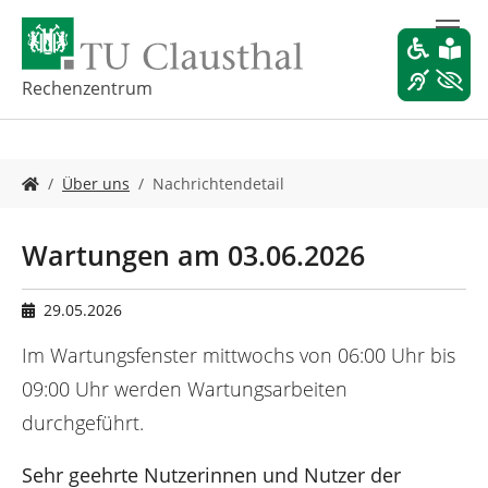
Z
u
m
H
Rechenzentrum
a
u
p
S
t
Über uns
Nachrichtendetail
i
i
e
n
s
h
Wartungen am 03.06.2026
i
a
n
l
d
t
29.05.2026
h
s
i
Im Wartungsfenster mittwochs von 06:00 Uhr bis
p
e
r
09:00 Uhr werden Wartungsarbeiten
r
i
durchgeführt.
:
n
g
e
Sehr geehrte Nutzerinnen und Nutzer der