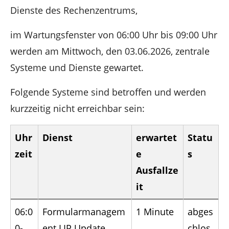
n
Dienste des Rechenzentrums,
im Wartungsfenster von 06:00 Uhr bis 09:00 Uhr
werden am Mittwoch, den 03.06.2026, zentrale
Systeme und Dienste gewartet.
Folgende Systeme sind betroffen und werden
kurzzeitig nicht erreichbar sein:
Uhr
Dienst
erwartet
Statu
zeit
e
s
Ausfallze
it
06:0
Formularmanagem
1 Minute
abges
0-
ent LIP Update
chlos